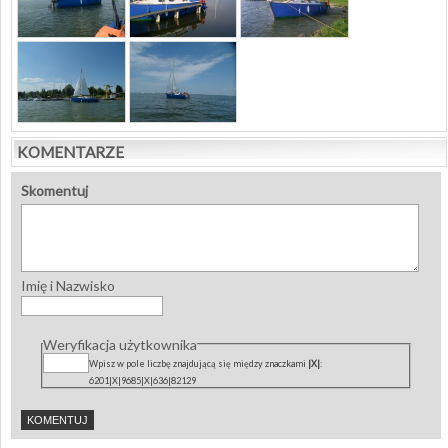
KOMENTARZE
Skomentuj
Imię i Nazwisko
Weryfikacja użytkownika
Wpisz w pole liczbę znajdującą się między znaczkami
|X|
:
6201|X|9685|X|636|82129