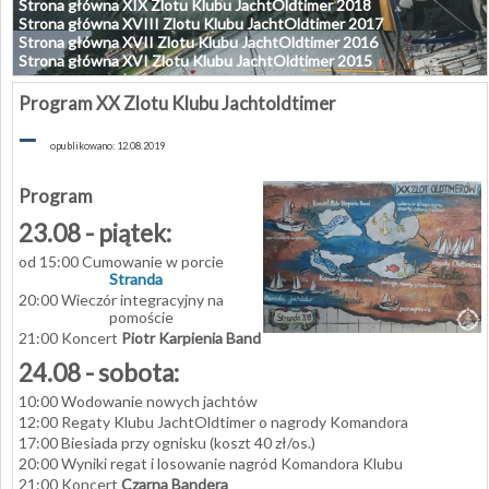
Strona główna XIX Zlotu Klubu JachtOldtimer 2018
Strona główna XVIII Zlotu Klubu JachtOldtimer 2017
Strona główna XVII Zlotu Klubu JachtOldtimer 2016
Strona główna XVI Zlotu Klubu JachtOldtimer 2015
Program XX Zlotu Klubu Jachtoldtimer
–
opublikowano: 12.08.2019
Program
23.08 - piątek:
od 15:00 Cumowanie w porcie
Stranda
20:00 Wieczór integracyjny na
pomoście
21:00 Koncert
Piotr Karpienia Band
24.08 - sobota:
10:00 Wodowanie nowych jachtów
12:00 Regaty Klubu JachtOldtimer o nagrody Komandora
17:00 Biesiada przy ognisku (koszt 40 zł/os.)
20:00 Wyniki regat i losowanie nagród Komandora Klubu
21:00 Koncert
Czarna Bandera