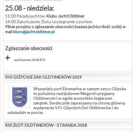
25.08 - niedziela:
11:00 Parada jachtów
Klubu JachtOldtimer
14:00 Zakończenie Zlotu i pożegnanie z portem
Pilnie prosimy o zgłaszanie obecności (nazwa jachtu+ilość osób) e-
mail
biuro@jachtoldtimer.pl
Zgłaszanie obecności
+
opublikowano: 06.08.2019
VIII GIŻYCKIE DNI OLDTIMERÓW 2019
Wspaniały port Ekomarina w samym sercu Giżycka
to położony nad jeziorem Niegocin przyjazny
Oldtimerom i w ogóle wszystkim żeglarzom
zakątek. Serdecznie zapraszamy na stronę główną
wydarzenia VIII Giżyckich Dni Oldtimerów i do
odwiedzin w porcie.
XIX ZLOT OLDTIMERÓW - STRANDA 2018