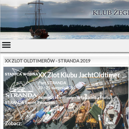
XX ZLOT OLDTIMERÓW - STRANDA 2019
XX Zlot Klubu JachtOldtimer
Port STRANDA
23 - 25 sierpnia 2019
Patronat Honorowy -
Właścicielka Portu
STRANDA Bente Pedersen
Zobacz: