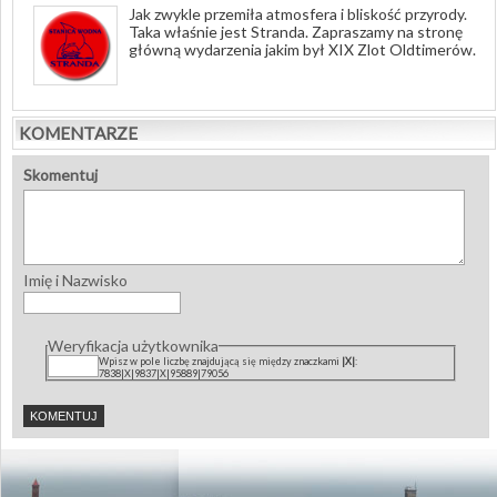
Jak zwykle przemiła atmosfera i bliskość przyrody.
Taka właśnie jest Stranda. Zapraszamy na stronę
główną wydarzenia jakim był XIX Zlot Oldtimerów.
KOMENTARZE
Skomentuj
Imię i Nazwisko
Weryfikacja użytkownika
Wpisz w pole liczbę znajdującą się między znaczkami
|X|
:
7838|X|9837|X|95889|79056