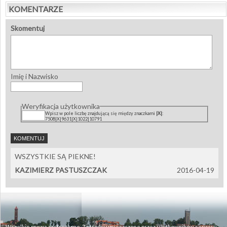
KOMENTARZE
Skomentuj
Imię i Nazwisko
Weryfikacja użytkownika
Wpisz w pole liczbę znajdującą się między znaczkami
|X|
:
7508|X|9631|X|1022|10791
WSZYSTKIE SĄ PIEKNE!
KAZIMIERZ PASTUSZCZAK
2016-04-19
Wszelkie prawa zastrzeżone. Za treści umieszczone przez użytkowników serwisu,