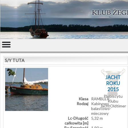
S/Y TUTA
JACHT
ROKU
2015
Plebiscytu
Klasa
RAMBLER
Klubu
Rodzaj
Kabinowy,
JachtOldtimer
balastowo-
mieczowy
Lc-Długość
5,32 m
całkowita [m]
Bc-Szerokość
1,90 m