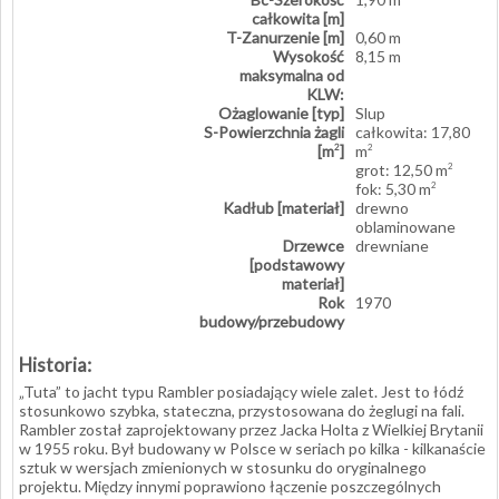
całkowita [m]
T-Zanurzenie [m]
0,60 m
Wysokość
8,15 m
maksymalna od
KLW:
Ożaglowanie [typ]
Slup
S-Powierzchnia żagli
całkowita: 17,80
[m
]
m
2
2
grot: 12,50 m
2
fok: 5,30 m
2
Kadłub [materiał]
drewno
oblaminowane
Drzewce
drewniane
[podstawowy
materiał]
Rok
1970
budowy/przebudowy
Historia:
„Tuta” to jacht typu Rambler posiadający wiele zalet. Jest to łódź
stosunkowo szybka, stateczna, przystosowana do żeglugi na fali.
Rambler został zaprojektowany przez Jacka Holta z Wielkiej Brytanii
w 1955 roku. Był budowany w Polsce w seriach po kilka - kilkanaście
sztuk w wersjach zmienionych w stosunku do oryginalnego
projektu. Między innymi poprawiono łączenie poszczególnych