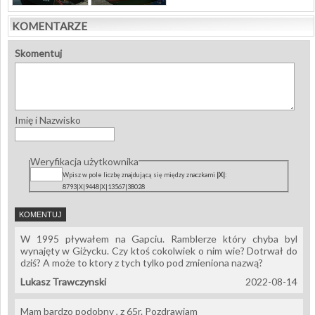
KOMENTARZE
Skomentuj
Imię i Nazwisko
Weryfikacja użytkownika
Wpisz w pole liczbę znajdującą się między znaczkami
|X|
:
8793|X|9448|X|13567|38028
W 1995 pływałem na Gapciu. Ramblerze który chyba byl
wynajęty w Giżycku. Czy ktoś cokolwiek o nim wie? Dotrwał do
dziś? A może to ktory z tych tylko pod zmieniona nazwą?
Lukasz Trawczynski
2022-08-14
Mam bardzo podobny , z 65r. Pozdrawiam