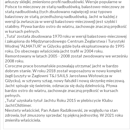
arkuszy sklejki, zmieniono profil nadbudówki. Wersje popularne w
Polsce to mieczowy ze stałą nadbudówką, balastowo-mieczowy ze
stałą nadbudówką (tych zbudowano najwięcej) oraz typowo
balastowy ze stałą, przedłużoną nadbudówką. Jacht w każdej z
wersji (a zwłaszcza w wersji balastowo-mieczowej) jest szybki i
stabilny. Pływa bardzo ostro do wiatru, zachowuje znaczną prędkość
w kursach pełnych.
„Tuta” została zbudowana 1970 roku w wersji balastowo-mieczowej
i zakupiona do Międzynarodowego Centrum Żeglarstwa i Turystyki
Wodnej "ALMATUR" w Giżycku gdzie była eksploatowana do 1995
roku. Do obecnego właściciela jacht trafił w 2004 roku.
Remontowany w latach 2005 - 2008 został zwodowany we wrześniu
2008 roku.
Coroczne prace bosmańskie pozwalają utrzymać jacht w bardzo
dobrym stanie. W roku 2018 został wyposażony w nowy komplet
żagli (uszyty w Żaglowni T&J SAILS Jarosława Wołowicza w
Giżycku), w sztywny sztag, nowy falszkil i nową skrzynkę mieczową.
Jacht spisuje się świetnie, odznacza się dużą dzielnością. Pływa
bardzo ostro do wiatru, zachowuje znaczną prędkość w kursach
pełnych.
„Tuta” uzyskała tytuł Jachtu Roku 2015 w plebiscycie Klubu
JachtOldtimer.
Niestety właściciel, Pan Adam Radzikowski, ze względu na stan
zdrowia, był zmuszony sprzedać tę piękną jednostkę. W 2021 roku
zmieniła właściciela.