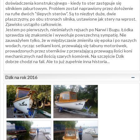
doświadczenia konstrukcyjnego - kiedy to ster zastępuje się
silnikiem zaburtowym. Problem został naprawiony przez dołożenie
na rufie dwóch "ślepych sterów". Są to niezbyt duże, dwie
płaszczyzny, po obu stronach silnika, ustawione jak stery na wprost.
Zjawisko ustąpiło całkowicie.
Jestem po pierwszych, nieśmiałych rejsach po Narwi i Bugu. Łódka
sprawdza się znakomicie i wywołuje powszechną sympatię. Nie
zauważyłem tylko, że w międzyczasie zmieniła się epoka i po naszych
wodach, rycząc setkami koni, przewalają się tabuny motorówek,
prowadzonych przez sterników z przerażającą przewagą ilości koni
mechanicznych nad ilością szarych komórek. Na szczęście Dzik
dobrze chodzi na fali. Ale to już zupełnie inna historia...
–
Dzik na rok 2016