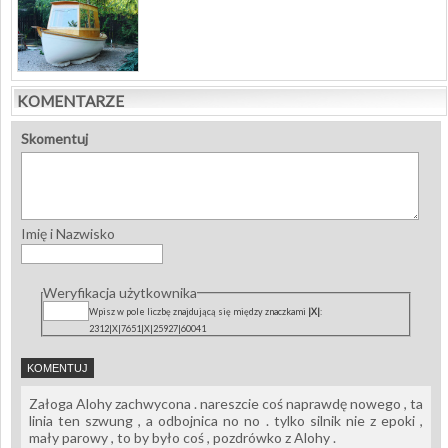
KOMENTARZE
Skomentuj
Imię i Nazwisko
Weryfikacja użytkownika
Wpisz w pole liczbę znajdującą się między znaczkami
|X|
:
2312|X|7651|X|25927|60041
Załoga Alohy zachwycona . nareszcie coś naprawdę nowego , ta
linia ten szwung , a odbojnica no no . tylko silnik nie z epoki ,
mały parowy , to by było coś , pozdrówko z Alohy .