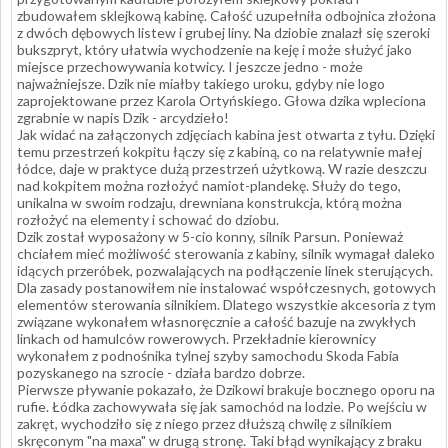
zbudowałem sklejkową kabinę. Całość uzupełniła odbojnica złożona
z dwóch dębowych listew i grubej liny. Na dziobie znalazł się szeroki
bukszpryt, który ułatwia wychodzenie na keję i może służyć jako
miejsce przechowywania kotwicy. I jeszcze jedno - może
najważniejsze. Dzik nie miałby takiego uroku, gdyby nie logo
zaprojektowane przez Karola Ortyńskiego. Głowa dzika wpleciona
zgrabnie w napis Dzik - arcydzieło!
Jak widać na załączonych zdjęciach kabina jest otwarta z tyłu. Dzięki
temu przestrzeń kokpitu łączy się z kabiną, co na relatywnie małej
łódce, daje w praktyce dużą przestrzeń użytkową. W razie deszczu
nad kokpitem można rozłożyć namiot-plandekę. Służy do tego,
unikalna w swoim rodzaju, drewniana konstrukcja, którą można
rozłożyć na elementy i schować do dziobu.
Dzik został wyposażony w 5-cio konny, silnik Parsun. Ponieważ
chciałem mieć możliwość sterowania z kabiny, silnik wymagał daleko
idących przeróbek, pozwalających na podłączenie linek sterujących.
Dla zasady postanowiłem nie instalować współczesnych, gotowych
elementów sterowania silnikiem. Dlatego wszystkie akcesoria z tym
związane wykonałem własnoręcznie a całość bazuje na zwykłych
linkach od hamulców rowerowych. Przekładnie kierownicy
wykonałem z podnośnika tylnej szyby samochodu Skoda Fabia
pozyskanego na szrocie - działa bardzo dobrze.
Pierwsze pływanie pokazało, że Dzikowi brakuje bocznego oporu na
rufie. Łódka zachowywała się jak samochód na lodzie. Po wejściu w
zakręt, wychodziło się z niego przez dłuższą chwilę z silnikiem
skręconym "na maxa" w drugą stronę. Taki błąd wynikający z braku