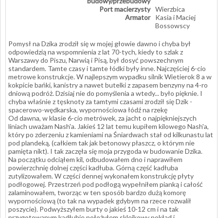
budowy/przebudowy
Port macierzysty
Wierzbica
Armator
Kasia i Maciej
Bossowscy
Pomysł na Dzika zrodził się w mojej głowie dawno i chyba był
odpowiedzią na wspomnienia z lat 70-tych, kiedy to szlak z
Warszawy do Piszu, Narwią i Pisą, był dosyć powszechnym
standardem. Tamte czasy i tamte łódki były inne. Najczęściej 6-cio
metrowe konstrukcje. W najlepszym wypadku silnik Wietierok 8 a w
kokpicie bańki, kanistry a nawet butelki z zapasem benzyny na 4-ro
dniową podróż. Dzisiaj nie do pomyślenia a wtedy... było pięknie. I
chyba właśnie z tęsknoty za tamtymi czasami zrodził się Dzik -
spacerowo-wędkarska, wypornościowa łódź na rzekę
Od dawna, w klasie 6-cio metrówek, za jacht o najpiękniejszych
liniach uważam Nash'a. Jakieś 12 lat temu kupiłem kilowego Nash'a,
który po zderzeniu z kamieniami na Śniardwach stał od kilkunastu lat
pod plandeką, (całkiem tak jak betonowy płaszcz, o którym nie
pamięta nikt). I tak zaczęła się moja przygoda w budowanie Dzika.
Na początku odciąłem kil, odbudowałem dno i naprawiłem
powierzchnię dolnej części kadłuba. Górną część kadłuba
zutylizowałem. W części dennej wykonałem konstrukcję płyty
podłogowej. Przestrzeń pod podłogą wypełniłem pianką i całość
zalaminowałem, tworząc w ten sposób bardzo dużą komorę
wypornościową (to tak na wypadek gdybym na rzece rozwalił
poszycie). Podwyższyłem burty o jakieś 10-12 cm i na tak
przygotowanym kadłubie położyłem sklejkowy pokład i