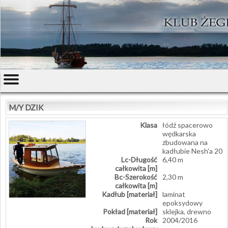
M/Y DZIK
Klasa
łódź spacerowo
wędkarska
zbudowana na
kadłubie Nesh'a 20
Lc-Długość
6,40 m
całkowita [m]
Bc-Szerokość
2,30 m
całkowita [m]
Kadłub [materiał]
laminat
epoksydowy
Pokład [materiał]
sklejka, drewno
Rok
2004/2016