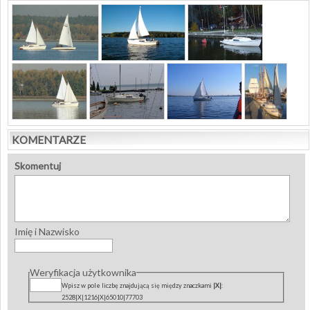
KOMENTARZE
Skomentuj
Imię i Nazwisko
Weryfikacja użytkownika
Wpisz w pole liczbę znajdującą się między znaczkami
|X|
:
2528|X|1216|X|65010|77703