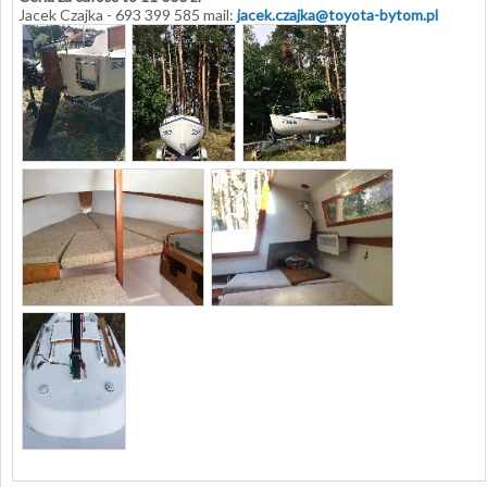
Jacek Czajka - 693 399 585 mail:
jacek.czajka@toyota-bytom.pl