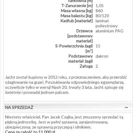
całkowita [m]
T-Zanurzenie [m]
1,05
Masa własna [kg]
860
Masa balastu [kg]
80/120
Kadłub [materiał]
laminat
poliestrowy
Drzewce
aluminium PAG
[podstawowy
materiał]
S-Powierzchnia żagli
15
[m
]
2
Podstawowy
dakron
materiał żagli
Załoga
2
Jacht został kupiony w 2012 roku, z przeznaczeniem, aby przerobić
ożaglowanie na guari. Poszukiwania odpowiedniego egzemplarza,
oczywiście tylko w wersji Nash 20, trwały 3 lata. Jacht spisuje się
świetnie i prowadzi jednym palcem.
–
NA SPRZEDAŻ
Niestety właściciel, Pan Jacek Czajka, jest zmuszony sprzedać tą
piękną jednostkę. Jest w pełni sprawna, zarejestrowana,
ubezpieczona, ze sprawną przyczepą i silnikiem.
Cena za całość to 11 000 zł