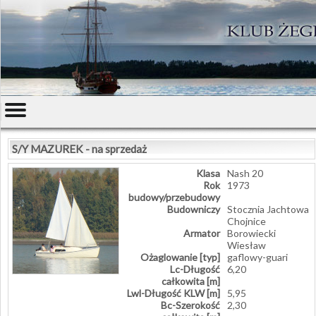
S/Y MAZUREK - na sprzedaż
Klasa
Nash 20
Rok
1973
budowy/przebudowy
Budowniczy
Stocznia Jachtowa
Chojnice
Armator
Borowiecki
Wiesław
Ożaglowanie [typ]
gaflowy-guari
Lc-Długość
6,20
całkowita [m]
Lwl-Długość KLW [m]
5,95
Bc-Szerokość
2,30