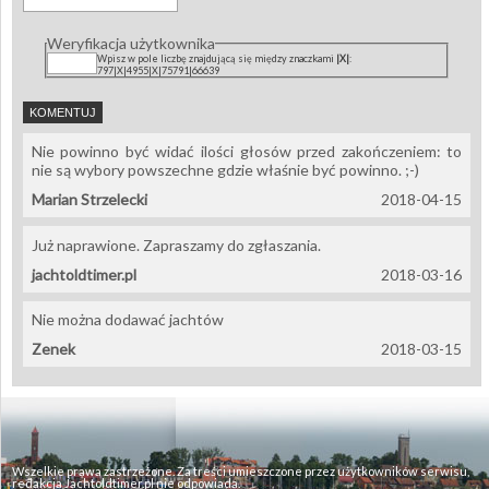
Weryfikacja użytkownika
Wpisz w pole liczbę znajdującą się między znaczkami
|X|
:
797|X|4955|X|75791|66639
Nie powinno być widać ilości głosów przed zakończeniem: to
nie są wybory powszechne gdzie właśnie być powinno. ;-)
Marian Strzelecki
2018-04-15
Już naprawione. Zapraszamy do zgłaszania.
jachtoldtimer.pl
2018-03-16
Nie można dodawać jachtów
Zenek
2018-03-15
Wszelkie prawa zastrzeżone. Za treści umieszczone przez użytkowników serwisu,
redakcja Jachtoldtimer.pl nie odpowiada.