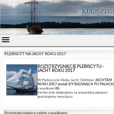
PLEBISCYT NA JACHT ROKU 2017
ROZSTRZYGNIĘCIE PLEBISCYTU -
JACHT ROKU 2017
W Plebiscycie Klubu Jacht Oldtimer
JACHTEM
ROKU 2017 został S/Y BIEGNĄCA PO FALACH
z wynikiem
66
.
Serdecznie dziękujemy za wspaniałą zabawę i
gratulujemy zwycięzcy.
Pozostałe miejsca zajęte z wynikami: