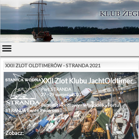
XXII ZLOT OLDTIMERÓW - STRANDA 2021
XXII Zlot Klubu JachtOldtimer
Port STRANDA
27 - 29 sierpnia 2021
Patronat Honorowy -
Właścicielka Portu
STRANDA Bente Pedersen
Zobacz: