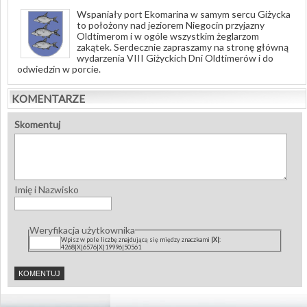
Wspaniały port Ekomarina w samym sercu Giżycka
to położony nad jeziorem Niegocin przyjazny
Oldtimerom i w ogóle wszystkim żeglarzom
zakątek. Serdecznie zapraszamy na stronę główną
wydarzenia VIII Giżyckich Dni Oldtimerów i do
odwiedzin w porcie.
KOMENTARZE
Skomentuj
Imię i Nazwisko
Weryfikacja użytkownika
Wpisz w pole liczbę znajdującą się między znaczkami
|X|
:
4268|X|6576|X|19996|50561