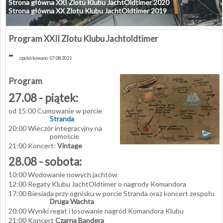
Strona główna XXI Zlotu Klubu JachtOldtimer 2020
Strona główna XX Zlotu Klubu JachtOldtimer 2019
Program XXII Zlotu Klubu Jachtoldtimer
-
opublikowano: 07.08.2021
Program
27.08 - piątek:
od 15:00 Cumowanie w porcie
Stranda
20:00 Wieczór integracyjny na
pomoście
21:00 Koncert:
Vintage
28.08 - sobota:
10:00 Wodowanie nowych jachtów
12:00 Regaty Klubu JachtOldtimer o nagrody Komandora
17:00 Biesiada przy ognisku w porcie Stranda oraz koncert zespołu
Druga Wachta
20:00 Wyniki regat i losowanie nagród Komandora Klubu
21:00 Koncert
Czarna Bandera