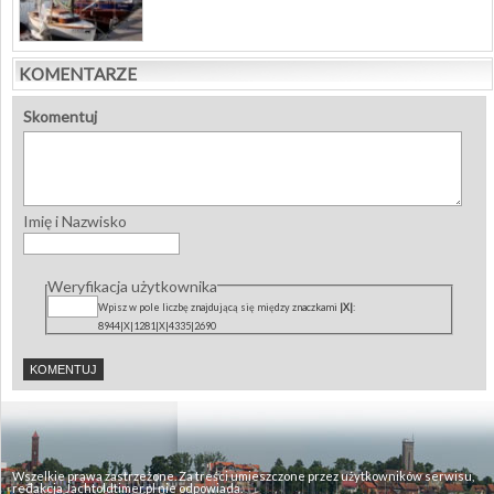
KOMENTARZE
Skomentuj
Imię i Nazwisko
Weryfikacja użytkownika
Wpisz w pole liczbę znajdującą się między znaczkami
|X|
:
8944|X|1281|X|4335|2690
Wszelkie prawa zastrzeżone. Za treści umieszczone przez użytkowników serwisu,
redakcja Jachtoldtimer.pl nie odpowiada.