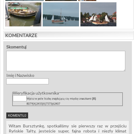
KOMENTARZE
Skomentuj
Imię i Nazwisko
Weryfikacja użytkownika
Wpisz w pole liczbę znajdującą się między znaczkami
|X|
:
8079|X|2455|X|7575|62407
Witam Bursztynkę, spotkaliśmy sie pierwszy raz w przejściu
Ryńskie Tałty, jesteście super, fajna robota i niezły klimat