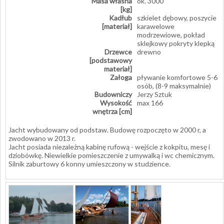
Masa własna
ok. 3000
[kg]
Kadłub
szkielet dębowy, poszycie
[materiał]
karawelowe
modrzewiowe, pokład
sklejkowy pokryty klepką
Drzewce
drewno
[podstawowy
materiał]
Załoga
pływanie komfortowe 5-6
osób, (8-9 maksymalnie)
Budowniczy
Jerzy Sztuk
Wysokość
max 166
wnętrza [cm]
Jacht wybudowany od podstaw. Budowę rozpoczęto w 2000 r, a
zwodowano w 2013 r.
Jacht posiada niezależną kabinę rufową - wejście z kokpitu, mesę i
dziobówkę. Niewielkie pomieszczenie z umywalką i wc chemicznym.
Silnik zaburtowy 6 konny umieszczony w studzience.