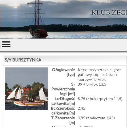
S/Y BURSZTYNKA
Ożaglowanie
Kecz - trzy sztaksle, grot
[typ]
gaflowy, topsel, bezan
lugrowy i bryfok
S-
39 + bryfok 13,5
Powierzchnia
żagli [m
]
2
Lc-Długość
8,75 (z bukszprytem 11,5)
całkowita [m]
Bc-Szerokość
2,45
całkowita [m]
T-Zanurzenie
0,85 (z mieczem 1,45)
[m]