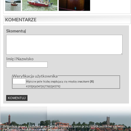
KOMENTARZE
Skomentuj
Imię i Nazwisko
Weryfikacja użytkownika
Wpisz w pole liczbę znajdującą się między znaczkami
|X|
:
4193|X|6547|X|77602|45792
Wszelkie prawa zastrzeżone. Za treści umieszczone przez użytkowników serwisu,
redakcja Jachtoldtimer.pl nie odpowiada.