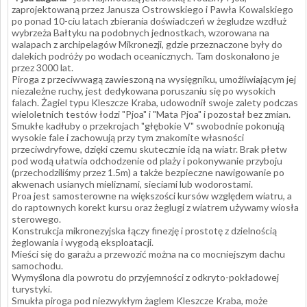
zaprojektowaną przez Janusza Ostrowskiego i Pawła Kowalskiego
po ponad 10-ciu latach zbierania doświadczeń w żegludze wzdłuż
wybrzeża Bałtyku na podobnych jednostkach, wzorowana na
walapach z archipelagów Mikronezji, gdzie przeznaczone były do
dalekich podróży po wodach oceanicznych. Tam doskonalono je
przez 3000 lat.
Piroga z przeciwwagą zawieszoną na wysięgniku, umożliwiającym jej
niezależne ruchy, jest dedykowana poruszaniu się po wysokich
falach. Żagiel typu Kleszcze Kraba, udowodnił swoje zalety podczas
wieloletnich testów łodzi "Pjoa" i "Mata Pjoa" i pozostał bez zmian.
Smukłe kadłuby o przekrojach "głębokie V" swobodnie pokonują
wysokie fale i zachowują przy tym znakomite własności
przeciwdryfowe, dzięki czemu skutecznie idą na wiatr. Brak płetw
pod wodą ułatwia odchodzenie od plaży i pokonywanie przyboju
(przechodziliśmy przez 1.5m) a także bezpieczne nawigowanie po
akwenach usianych mieliznami, sieciami lub wodorostami.
Proa jest samosterowne na większości kursów względem wiatru, a
do raptownych korekt kursu oraz żeglugi z wiatrem używamy wiosła
sterowego.
Konstrukcja mikronezyjska łączy finezję i prostotę z dzielnością
żeglowania i wygodą eksploatacji.
Mieści się do garażu a przewozić można na co mocniejszym dachu
samochodu.
Wymyślona dla powrotu do przyjemności z odkryto-pokładowej
turystyki.
Smukła piroga pod niezwykłym żaglem Kleszcze Kraba, może