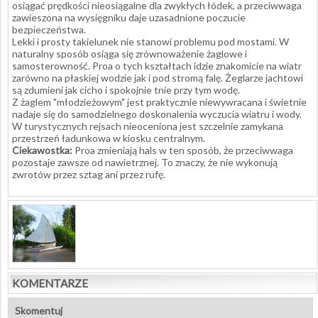
osiągać prędkości nieosiągalne dla zwykłych łódek, a przeciwwaga
zawieszona na wysięgniku daje uzasadnione poczucie
bezpieczeństwa.
Lekki i prosty takielunek nie stanowi problemu pod mostami. W
naturalny sposób osiąga się zrównoważenie żaglowe i
samosterowność. Proa o tych kształtach idzie znakomicie na wiatr
zarówno na płaskiej wodzie jak i pod stromą falę. Żeglarze jachtowi
są zdumieni jak cicho i spokojnie tnie przy tym wodę.
Z żaglem "młodzieżowym" jest praktycznie niewywracana i świetnie
nadaje się do samodzielnego doskonalenia wyczucia wiatru i wody.
W turystycznych rejsach nieoceniona jest szczelnie zamykana
przestrzeń ładunkowa w kiosku centralnym.
Ciekawostka:
Proa zmieniają hals w ten sposób, że przeciwwaga
pozostaje zawsze od nawietrznej. To znaczy, że nie wykonują
zwrotów przez sztag ani przez rufę.
KOMENTARZE
Skomentuj