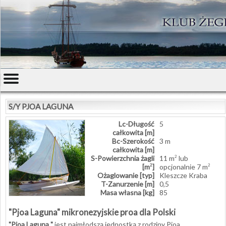
S/Y PJOA LAGUNA
Lc-Długość
5
całkowita [m]
Bc-Szerokość
3 m
całkowita [m]
S-Powierzchnia żagli
11 m
lub
2
[m
]
opcjonalnie 7 m
2
2
Ożaglowanie [typ]
Kleszcze Kraba
T-Zanurzenie [m]
0,5
Masa własna [kg]
85
"Pjoa Laguna" mikronezyjskie proa dla Polski
"Pjoa Laguna "
jest najmłodszą jednostką z rodziny Pjoa,