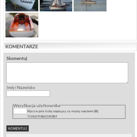
KOMENTARZE
Skomentuj
Imię i Nazwisko
Weryfikacja użytkownika
Wpisz w pole liczbę znajdującą się między znaczkami
|X|
:
7215|X|7018|X|53028|9