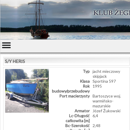
S/Y HERIS
Typ
jacht mieczowy
skipjack
Klasa
Sportina 597
Rok
1995
budowy/przebudowy
Port macierzysty
Bartoszyce woj.
warmińsko-
mazurskie
Armator
Józef Żukowski
Lc-Długość
6,4
całkowita [m]
Bc-Szerokość
2,48