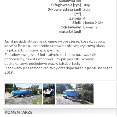
całkowita [m]
Ożaglowanie [typ]
slup
S-Powierzchnia żagli
20,5
[m
]
2
Załoga
4
Silnik
Honda 2 KM
Podstawowy
bawełna
materiał żagli
Jacht posiada aktualnie skromne wyposażenie: kosz dziobowy,
kotwica Bruce'a, urządzenie sterowe z płetwą szybrową, klapa
forpiku, sztorc i suwklapa, gretingi.
Zabudowa wnętrza: 5 koi stałych, kuchenka gazowa, stół
podnoszony, bakista dziobowa - forpik, jaskółki, schowki:
podkokpitowy, podkojowe oraz w falszburtach.
Planowany jest remont kapitalny oraz doposażenie jachtu na sezon
2019.
KOMENTARZE