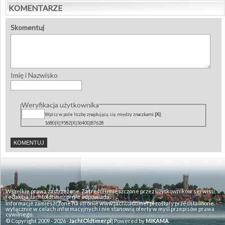
KOMENTARZE
Skomentuj
Imię i Nazwisko
Weryfikacja użytkownika
Wpisz w pole liczbę znajdującą się między znaczkami
|X|
:
1680|X|9582|X|36400|87628
Wszelkie prawa zastrzeżone. Za treści umieszczone przez użytkowników serwisu,
redakcja Jachtoldtimer.pl nie odpowiada.
Informacje zamieszczone na stronie www.jachtoldtimer.pl zostały przedstawione
wyłącznie w celach informacyjnych i nie stanowią oferty w myśl przepisów prawa
cywilnego.
© Copyright 2009 - 2026 -
JachtOldtimer.pl
| Powered by
MIKAMA