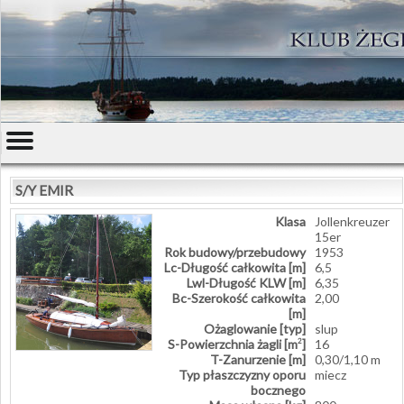
S/Y EMIR
Klasa
Jollenkreuzer
15er
Rok budowy/przebudowy
1953
Lc-Długość całkowita [m]
6,5
Lwl-Długość KLW [m]
6,35
Bc-Szerokość całkowita
2,00
[m]
Ożaglowanie [typ]
slup
S-Powierzchnia żagli [m
]
16
2
T-Zanurzenie [m]
0,30/1,10 m
Typ płaszczyzny oporu
miecz
bocznego