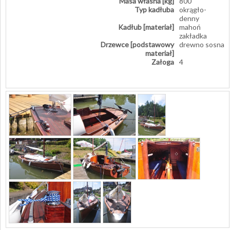
Masa własna [kg]
800
Typ kadłuba
okrągło-
denny
Kadłub [materiał]
mahoń
zakładka
Drzewce [podstawowy
drewno sosna
materiał]
Załoga
4