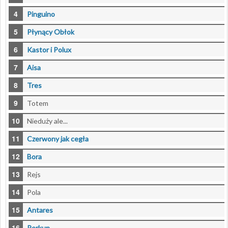
Pinguino
Płynący Obłok
Kastor i Polux
Aisa
Tres
Totem
Nieduży ale...
Czerwony jak cegła
Bora
Rejs
Pola
Antares
Perkun