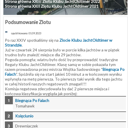
Strona główna XXIII Zlotu Klubu JachtOldtimer 2022
Strona główna XXII Zlotu Klubu JachtOldtimer 2021
Podsumowanie Zlotu
-
opublikowano: 01.09.2023
Po raz XXIV spotkaliśmy się na
Zlocie Klubu JachtOldtimer w
Strandzie
.
Już w czwartek 24 sierpnia było w porcie kilka jachtów a w piątek
trudno było znaleźć miejsce dla 29 jachtów.
Pogoda pomogła; wiatru było dość by przeprowadzić tradycyjne
Regaty Klubu JachtOldtimer. Klasę samą w sobie pokazała tym
razem prowadzona przez mistrza Wojtka Sadowskiego "
Biegnąca Po
Falach
". Spóźniła się na start jakieś 10 minut a w końcowym wyniku
wpłynęła na metę pierwsza. To pierwszy taki wynik dla tego jachtu
w całej historii naszych regatowych zmagań!!!
Komisja regatowa zdecydowała by dać 2 pierwsze miejsca i
końcowa klasyfikacja wygląda jak poniżej:
Biegnąca Po Falach
Tomahawk
Księciunio
Drewniaczek