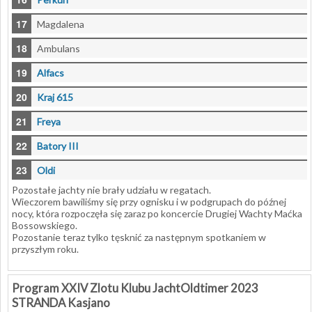
Magdalena
Ambulans
Alfacs
Kraj 615
Freya
Batory III
Oldi
Pozostałe jachty nie brały udziału w regatach.
Wieczorem bawiliśmy się przy ognisku i w podgrupach do późnej
nocy, która rozpoczęła się zaraz po koncercie Drugiej Wachty Maćka
Bossowskiego.
Pozostanie teraz tylko tęsknić za następnym spotkaniem w
przyszłym roku.
Program XXIV Zlotu Klubu JachtOldtimer 2023
STRANDA Kasjano