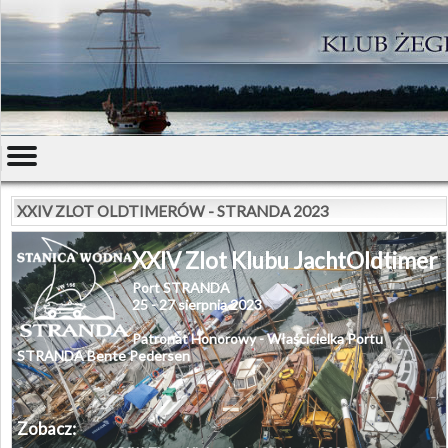
XXIV ZLOT OLDTIMERÓW - STRANDA 2023
XXIV Zlot Klubu JachtOldtimer
Port STRANDA
25 - 27 sierpnia 2023
Patronat Honorowy -
Właścicielka Portu
STRANDA Bente Pedersen
Zobacz: