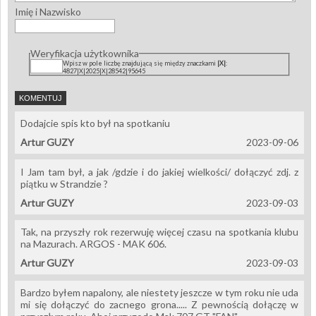
Imię i Nazwisko
Weryfikacja użytkownika
Wpisz w pole liczbę znajdującą się między znaczkami
|X|
:
4827|X|2025|X|28542|95645
Dodajcie spis kto był na spotkaniu
Artur GUZY
2023-09-06
I Jam tam był, a jak /gdzie i do jakiej wielkości/ dołączyć zdj. z
piątku w Strandzie ?
Artur GUZY
2023-09-03
Tak, na przyszły rok rezerwuję więcej czasu na spotkania klubu
na Mazurach. ARGOS - MAK 606.
Artur GUZY
2023-09-03
Bardzo byłem napalony, ale niestety jeszcze w tym roku nie uda
mi się dołączyć do zacnego grona..... Z pewnością dołączę w