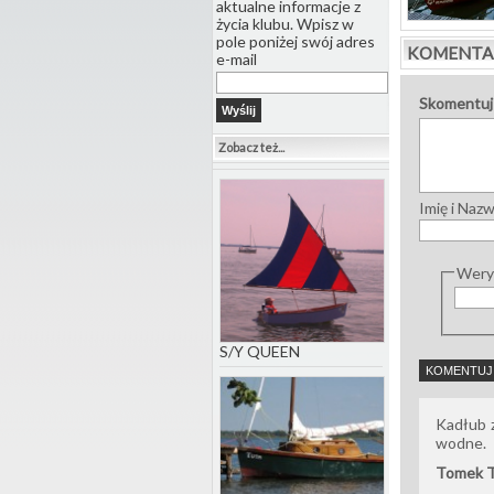
aktualne informacje z
życia klubu. Wpisz w
pole poniżej swój adres
KOMENTA
e-mail
Skomentuj
Zobacz też...
Imię i Naz
Weryf
S/Y QUEEN
Kadłub 
wodne.
Tomek Ta