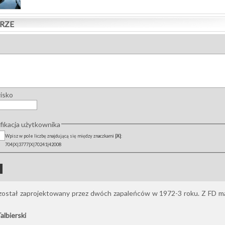
RZE
wisko
ikacja użytkownika
Wpisz w pole liczbę znajdującą się między znaczkami
|X|
:
704|X|3777|X|70241|42008
został zaprojektowany przez dwóch zapaleńców w 1972-3 roku. Z FD ma
lbierski