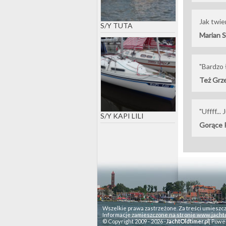
Jak twie
S/Y TUTA
Marian S
"Bardzo 
Też Grz
"Uffff..
S/Y KAPI LILI
Gorące 
Wszelkie prawa zastrzeżone. Za treści umieszc
Informacje zamieszczone na stronie www.jachto
© Copyright 2009 - 2026 -
JachtOldtimer.pl
| Powe