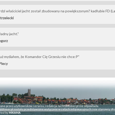
rdzi właściciel jacht został zbudowany na powiększonym? kadłubie FD (L
trzelecki
ładny jacht."
egorz
. Już myślałem, że Komandor Cię Grzesiu nie chce:P"
Plecy
zone przez użytkowników serwisu, redakcja Jachtoldtimer.pl nie odpowiada.
ldtimer.pl zostały przedstawione wyłącznie w celach informacyjnych i nie stanowią ofe
red by
MIKAMA