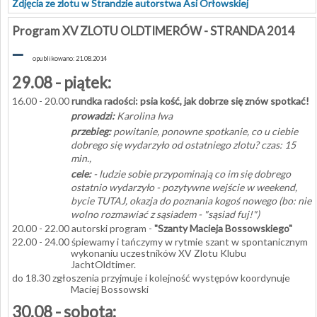
Zdjęcia ze zlotu w Strandzie autorstwa Asi Orłowskiej
Program XV ZLOTU OLDTIMERÓW - STRANDA 2014
–
opublikowano: 21.08.2014
29.08 - piątek:
16.00 - 20.00
rundka radości: psia kość, jak dobrze się znów spotkać!
prowadzi:
Karolina Iwa
przebieg:
powitanie, ponowne spotkanie, co u ciebie
dobrego się wydarzyło od ostatniego zlotu? czas: 15
min.,
cele:
- ludzie sobie przypominają co im się dobrego
ostatnio wydarzyło - pozytywne wejście w weekend,
bycie TUTAJ, okazja do poznania kogoś nowego (bo: nie
wolno rozmawiać z sąsiadem - "sąsiad fuj!")
20.00 - 22.00 autorski program -
"Szanty Macieja Bossowskiego"
22.00 - 24.00 śpiewamy i tańczymy w rytmie szant w spontanicznym
wykonaniu uczestników XV Zlotu Klubu
JachtOldtimer.
do 18.30 zgłoszenia przyjmuje i kolejność występów koordynuje
Maciej Bossowski
30.08 - sobota: