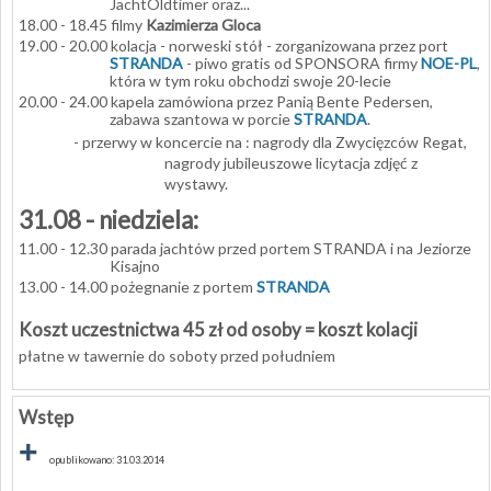
JachtOldtimer oraz...
18.00 - 18.45 filmy
Kazimierza Gloca
19.00 - 20.00 kolacja - norweski stół - zorganizowana przez port
STRANDA
- piwo gratis od SPONSORA firmy
NOE-PL
,
która w tym roku obchodzi swoje 20-lecie
20.00 - 24.00 kapela zamówiona przez Panią Bente Pedersen,
zabawa szantowa w porcie
STRANDA
.
- przerwy w koncercie na : nagrody dla Zwycięzców Regat,
nagrody jubileuszowe licytacja zdjęć z
wystawy.
31.08 - niedziela:
11.00 - 12.30 parada jachtów przed portem STRANDA i na Jeziorze
Kisajno
13.00 - 14.00 pożegnanie z portem
STRANDA
Koszt uczestnictwa 45 zł od osoby = koszt kolacji
płatne w tawernie do soboty przed południem
Wstęp
+
opublikowano: 31.03.2014