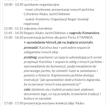
10.00 - 10.30 spotkanie organizacyjne
- nowi członkowie; prezentacja nowych jachtów,
Członków Klubu JachtOldtimer
- wybór Komitetu Organizacji Regat i komisji
regatowej
11.00 - 11.15 odprawa sterników
11.45 - 14.30 Regaty Klubu JachtOldtimer o
nagrody Komandora
.
15.00 - 16.30 prezentacja jachtów dla gości Portu STRANDA.
+ opowiadanie historii, jak na żeglarzy przystało
prowadzi:
Karolina Iwa + potrzebne wsparcie
załogantów innych ekip
przebieg:
powitanie i przyjęcie odwiedzających na kei
przejmuje Karolina + wsparcie załóg z innych jachtów -
wprowadzenie do konwencji, podprowadzenie do
pierwszego jachtu, by ośmielić ludzi w zwiedzaniu i
pytaniu o historie. Kapitanowie jachtów dostają
instrukcje "jak opowiedzieć dobra historie żeglarska,
by oczarować innych swą opowieścią?"
cele:
dzielenie się z ludźmi przeżyciami, pięknem,
docenianie tego, co się przeżyło, krzewienie tradycji i
kultury w narodzie
17.00 - 17.30 prezentacja wystawy kolekcji zdjęć Klubu