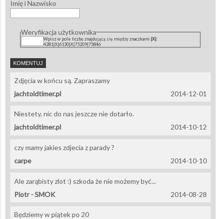
Imię i Nazwisko
Weryfikacja użytkownika
Wpisz w pole liczbę znajdującą się między znaczkami
|X|
:
4281|X|6130|X|75209|75846
Zdjęcia w końcu są. Zapraszamy
jachtoldtimer.pl
2014-12-01
Niestety, nic do nas jeszcze nie dotarło.
jachtoldtimer.pl
2014-10-12
czy mamy jakies zdjecia z parady ?
carpe
2014-10-10
Ale zarąbisty zlot :) szkoda że nie możemy być...
Piotr - SMOK
2014-08-28
Będziemy w piątek po 20