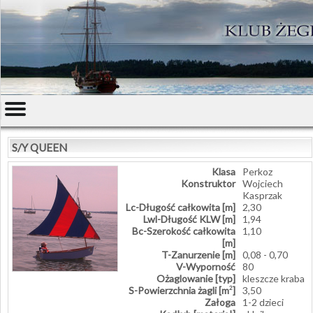
S/Y QUEEN
Klasa
Perkoz
Konstruktor
Wojciech
Kasprzak
Lc-Długość całkowita [m]
2,30
Lwl-Długość KLW [m]
1,94
Bc-Szerokość całkowita
1,10
[m]
T-Zanurzenie [m]
0,08 - 0,70
V-Wyporność
80
Ożaglowanie [typ]
kleszcze kraba
S-Powierzchnia żagli [m
]
3,50
2
Załoga
1-2 dzieci