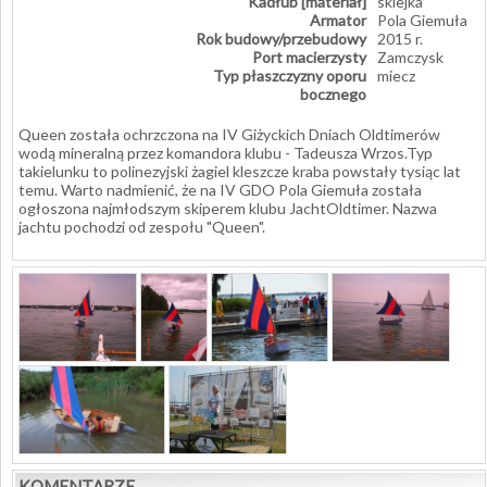
Kadłub [materiał]
sklejka
Armator
Pola Giemuła
Rok budowy/przebudowy
2015 r.
Port macierzysty
Zamczysk
Typ płaszczyzny oporu
miecz
bocznego
Queen została ochrzczona na IV Giżyckich Dniach Oldtimerów
wodą mineralną przez komandora klubu - Tadeusza Wrzos.Typ
takielunku to polinezyjski żagiel kleszcze kraba powstały tysiąc lat
temu. Warto nadmienić, że na IV GDO Pola Giemuła została
ogłoszona najmłodszym skiperem klubu JachtOldtimer. Nazwa
jachtu pochodzi od zespołu "Queen".
KOMENTARZE