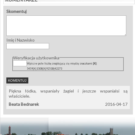
Skomentuj
Imię i Nazwisko
Weryfikacja użytkownika
Wpisz w pole liczbę znajdującą się między znaczkami
|X|
:
5459|X|1508|X|92518|42273
Piękna łódka, wspaniały żagiel i jeszcze wspanialsi są
właściciele.
Beata Bednarek
2016-04-17